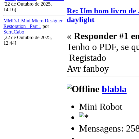
[22 de Outubro de 2025,
Re: Um bom livro d
14:16]
daylight
MMD-1 Mini Micro Designer
Restoration - Part 1
por
SerraCabo
«
Responder #1 e
[22 de Outubro de 2025,
12:44]
Tenho o PDF, se qu
Registado
Avr fanboy
blabla
Mini Robot
Mensagens: 25