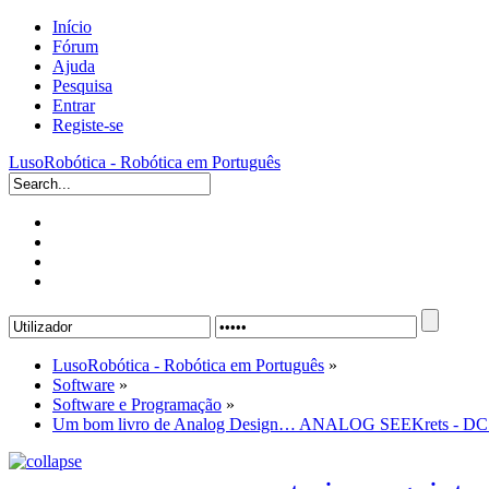
Início
Fórum
Ajuda
Pesquisa
Entrar
Registe-se
LusoRobótica - Robótica em Português
LusoRobótica - Robótica em Português
»
Software
»
Software e Programação
»
Um bom livro de Analog Design… ANALOG SEEKrets - DC t