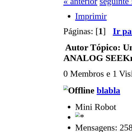
« anterior
seguinte 
Imprimir
Páginas: [
1
]
Ir p
Autor
Tópico: U
ANALOG SEEKrets
0 Membros e 1 Visit
blabla
Mini Robot
Mensagens: 25