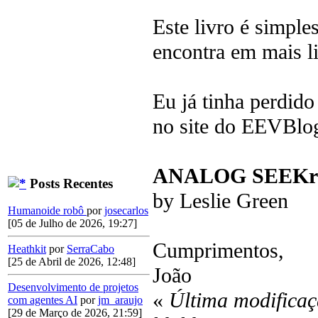
Este livro é simple
encontra em mais l
Eu já tinha perdido 
no site do EEVBlo
ANALOG SEEKrets
Posts Recentes
by Leslie Green
Humanoide robô
por
josecarlos
[05 de Julho de 2026, 19:27]
Cumprimentos,
Heathkit
por
SerraCabo
[25 de Abril de 2026, 12:48]
João
Desenvolvimento de projetos
«
Última modificaç
com agentes AI
por
jm_araujo
[29 de Março de 2026, 21:59]