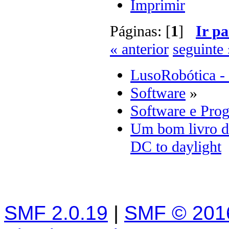
Imprimir
Páginas: [
1
]
Ir pa
« anterior
seguinte 
LusoRobótica -
Software
»
Software e Pro
Um bom livro 
DC to daylight
SMF 2.0.19
|
SMF © 201