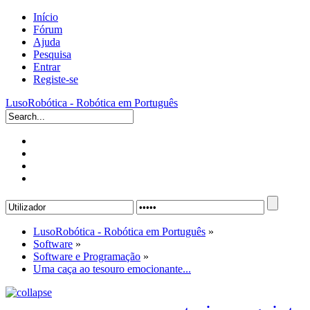
Início
Fórum
Ajuda
Pesquisa
Entrar
Registe-se
LusoRobótica - Robótica em Português
LusoRobótica - Robótica em Português
»
Software
»
Software e Programação
»
Uma caça ao tesouro emocionante...