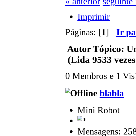
« anterior
seguinte 
Imprimir
Páginas: [
1
]
Ir p
Autor
Tópico: Um
(Lida 9533 vezes
0 Membros e 1 Visit
blabla
Mini Robot
Mensagens: 25