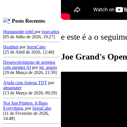
Posts Recentes
Humanoide robô
por
josecarlos
e este é a o seguime
[05 de Julho de 2026, 19:27]
Heathkit
por
SerraCabo
[25 de Abril de 2026, 12:48]
Joe Grand's Ope
Desenvolvimento de projetos
com agentes AI
por
jm_araujo
[29 de Março de 2026, 21:59]
Ajuda com Antena TDT
por
almamater
[13 de Março de 2026, 09:29]
Not Just Printers. It Bans
Everything.
por
SerraCabo
[11 de Fevereiro de 2026,
14:48]