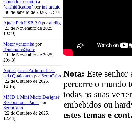
Como lutar contra a
"enshitification"
por
jm_araujo
[30 de Janeiro de 2026, 17:10]
Ajuda Pcb USB 3.0
por
andlig
[23 de Novembro de 2025,
19:59]
Motor ventoinha
por
KammutierSpule
[10 de Novembro de 2025,
20:43]
Aquisição da Arduino LLC
Nota:
Este senhor 
pela Qualcomm
por
SerraCabo
[22 de Outubro de 2025,
percorre o mundo t
14:16]
todas as suas vert
MMD-1 Mini Micro Designer
embebidos ou har
Restoration - Part 1
por
SerraCabo
estes temas é cont
[22 de Outubro de 2025,
12:44]