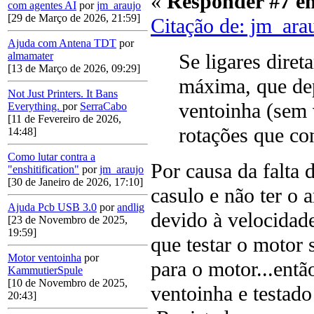
«
Responder #7 e
com agentes AI
por
jm_araujo
[29 de Março de 2026, 21:59]
Citação de: jm_ara
Ajuda com Antena TDT
por
almamater
Se ligares dire
[13 de Março de 2026, 09:29]
máxima, que de
Not Just Printers. It Bans
ventoinha (sem
Everything.
por
SerraCabo
[11 de Fevereiro de 2026,
rotações que co
14:48]
Como lutar contra a
Por causa da falta d
"enshitification"
por
jm_araujo
[30 de Janeiro de 2026, 17:10]
casulo e não ter o 
Ajuda Pcb USB 3.0
por
andlig
devido à velocidad
[23 de Novembro de 2025,
19:59]
que testar o motor 
Motor ventoinha
por
para o motor...entã
KammutierSpule
[10 de Novembro de 2025,
ventoinha e testad
20:43]