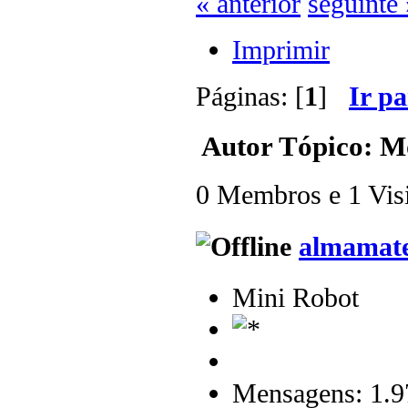
« anterior
seguinte 
Imprimir
Páginas: [
1
]
Ir p
Autor
Tópico: Mo
0 Membros e 1 Visit
almamat
Mini Robot
Mensagens: 1.9