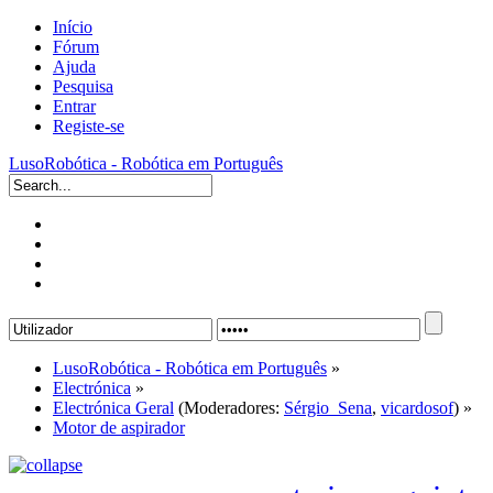
Início
Fórum
Ajuda
Pesquisa
Entrar
Registe-se
LusoRobótica - Robótica em Português
LusoRobótica - Robótica em Português
»
Electrónica
»
Electrónica Geral
(Moderadores:
Sérgio_Sena
,
vicardosof
) »
Motor de aspirador