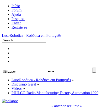
Início
Fórum
Ajuda
Pesquisa
Entrar
Registe-se
LusoRobótica - Robótica em Português
LusoRobótica - Robótica em Português
»
Discussão Geral
»
Vídeos
»
PHILCO Radio Manufacturing Factory Automation 1929
« anterior
seguinte »