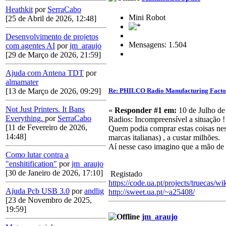
Heathkit
por
SerraCabo
Mini Robot
[25 de Abril de 2026, 12:48]
Desenvolvimento de projetos
Mensagens: 1.504
com agentes AI
por
jm_araujo
[29 de Março de 2026, 21:59]
Ajuda com Antena TDT
por
almamater
Re: PHILCO Radio Manufacturing Facto
[13 de Março de 2026, 09:29]
Not Just Printers. It Bans
«
Responder #1 em:
10 de Julho de
Everything.
por
SerraCabo
Radios: Incompreensível a situação !
[11 de Fevereiro de 2026,
Quem podia comprar estas coisas nes
14:48]
marcas italianas) , a custar milhões.
Aí nesse caso imagino que a mão de o
Como lutar contra a
"enshitification"
por
jm_araujo
[30 de Janeiro de 2026, 17:10]
Registado
https://code.ua.pt/projects/truecas/wi
Ajuda Pcb USB 3.0
por
andlig
http://sweet.ua.pt/~a25408/
[23 de Novembro de 2025,
19:59]
jm_araujo