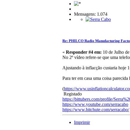
Mensagens: 1.074
Re: PHILCO Radio Manufacturing Facto
«
Responder #4 em:
10 de Julho de
No 2º vídeo refere-se que uma telefo
Ajustando à inflacção custaria hoje 
Para ter em casa uma coisa parecida h
(
https://www.usinflationcalculator.c
Registado
https://bittubers.com/profile/Serra
https://www.youtube.com/serracabo
https://www.bitchute.com/serracabo/
Imprimir