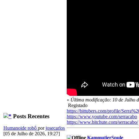
«
Última modificação: 10 de Julho 
Registado
https://bittubers.com/profile/Serra
Posts Recentes
https://www.youtube.com/serracabo
https://www.bitchute.com/serracabo/
Humanoide robô
por
josecarlos
[05 de Julho de 2026, 19:27]
KammutierSpule