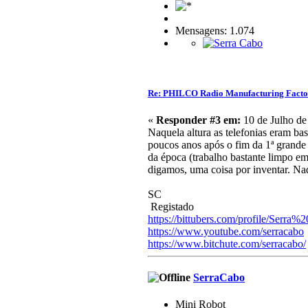
Mensagens: 1.074
Re: PHILCO Radio Manufacturing Facto
«
Responder #3 em:
10 de Julho de
Naquela altura as telefonias eram ba
poucos anos após o fim da 1ª grande 
da época (trabalho bastante limpo em 
digamos, uma coisa por inventar. Naq
SC
Registado
https://bittubers.com/profile/Serra
https://www.youtube.com/serracabo
https://www.bitchute.com/serracabo/
SerraCabo
Mini Robot