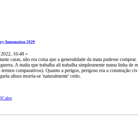
ry Automation 1929
 2022, 16:48 »
stante caras, não era coisa que a generalidade da mata pudesse compra
guerra. A malta que trabalha ali trabalha simplesmente numa linha de 
termos comparativos). Quanto a perigos, perigoso era a construção civil
uela altura morria-se 'naturalmente' cedo.
%20Cabo