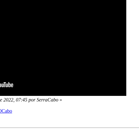
de 2022, 07:45 por SerraCabo
»
%20Cabo