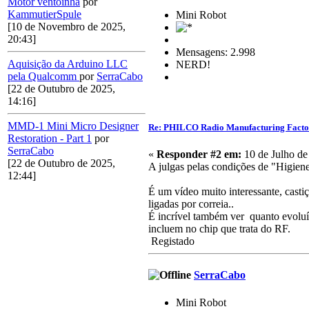
Motor ventoinha
por
KammutierSpule
Mini Robot
[10 de Novembro de 2025,
20:43]
Mensagens: 2.998
Aquisição da Arduino LLC
NERD!
pela Qualcomm
por
SerraCabo
[22 de Outubro de 2025,
14:16]
MMD-1 Mini Micro Designer
Re: PHILCO Radio Manufacturing Facto
Restoration - Part 1
por
SerraCabo
«
Responder #2 em:
10 de Julho de
[22 de Outubro de 2025,
A julgas pelas condições de "Higien
12:44]
É um vídeo muito interessante, casti
ligadas por correia..
É incrível também ver quanto evoluím
incluem no chip que trata do RF.
Registado
SerraCabo
Mini Robot