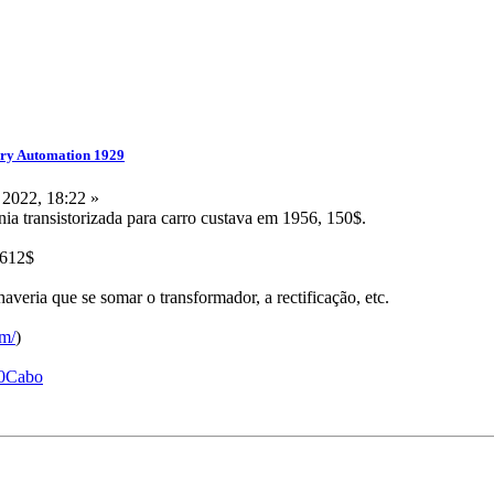
ry Automation 1929
 2022, 18:22 »
nia transistorizada para carro custava em 1956, 150$.
1612$
averia que se somar o transformador, a rectificação, etc.
om/
)
%20Cabo