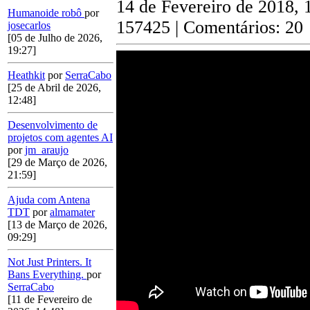
14 de Fevereiro de 2018, 
Humanoide robô
por
157425 | Comentários: 20
josecarlos
[05 de Julho de 2026,
19:27]
Heathkit
por
SerraCabo
[25 de Abril de 2026,
12:48]
Desenvolvimento de
projetos com agentes AI
por
jm_araujo
[29 de Março de 2026,
21:59]
Ajuda com Antena
TDT
por
almamater
[13 de Março de 2026,
09:29]
Not Just Printers. It
Bans Everything.
por
SerraCabo
[11 de Fevereiro de