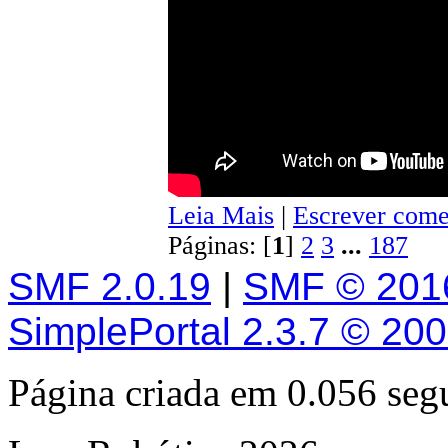
Leia Mais
|
Escrever come
Páginas: [
1
]
2
3
...
187
SMF 2.0.19
|
SMF © 201
SimplePortal 2.3.7 © 20
Página criada em 0.056 se