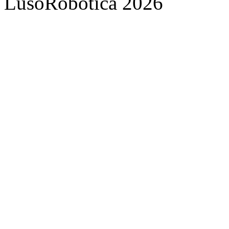
LusoRobótica 2026