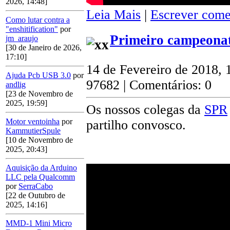
2026, 14:48]
Leia Mais
|
Escrever come
Como lutar contra a
"enshitification"
por
Primeiro campeonat
jm_araujo
[30 de Janeiro de 2026,
17:10]
14 de Fevereiro de 2018, 
Ajuda Pcb USB 3.0
por
97682 | Comentários: 0
andlig
[23 de Novembro de
2025, 19:59]
Os nossos colegas da
SPR
Motor ventoinha
por
partilho convosco.
KammutierSpule
[10 de Novembro de
2025, 20:43]
Aquisição da Arduino
LLC pela Qualcomm
por
SerraCabo
[22 de Outubro de
2025, 14:16]
MMD-1 Mini Micro