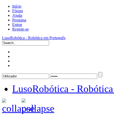
Início
Fórum
Ajuda
Pesquisa
Entrar
Registe-se
LusoRobótica - Robótica em Português
LusoRobótica - Robótica