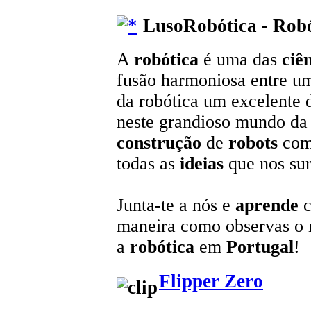
LusoRobótica - Robó
A
robótica
é uma das
ciê
fusão harmoniosa entre u
da robótica um excelente 
neste grandioso mundo da t
construção
de
robots
com
todas as
ideias
que nos sur
Junta-te a nós e
aprende
c
maneira como observas o
a
robótica
em
Portugal
!
Flipper Zero