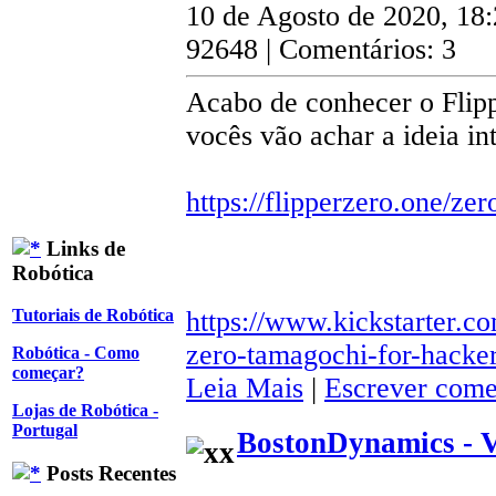
10 de Agosto de 2020, 18
92648 | Comentários: 3
Acabo de conhecer o Flipp
vocês vão achar a ideia in
https://flipperzero.one/zer
Links de
Robótica
https://www.kickstarter.co
Tutoriais de Robótica
zero-tamagochi-for-hacke
Robótica - Como
começar?
Leia Mais
|
Escrever come
Lojas de Robótica -
Portugal
BostonDynamics - 
Posts Recentes