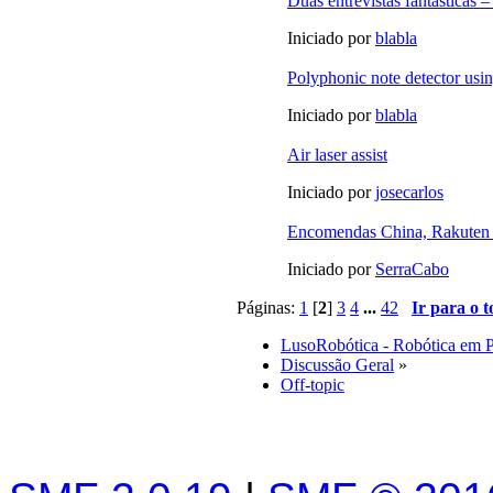
Duas entrevistas fantásticas –
Iniciado por
blabla
Polyphonic note detector us
Iniciado por
blabla
Air laser assist
Iniciado por
josecarlos
Encomendas China, Rakuten 
Iniciado por
SerraCabo
Páginas:
1
[
2
]
3
4
...
42
Ir para o 
LusoRobótica - Robótica em 
Discussão Geral
»
Off-topic