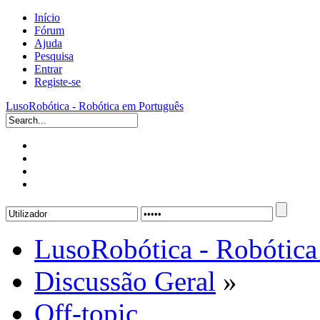
Início
Fórum
Ajuda
Pesquisa
Entrar
Registe-se
LusoRobótica - Robótica em Português
LusoRobótica - Robótica
Discussão Geral
»
Off-topic