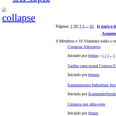
Páginas:
1
[
2
]
3
4
...
42
Ir para o 
Assunto
0 Membros e 16 Visitantes estão a ve
Compras Aliexpress
Iniciado por
beirao
«
1
2
3
...
5
Tarifas carta postal Correos.
Iniciado por
brunus
Equipamentos Industriais In
Iniciado por
KammutierSpule
Limpeza por ultra-sons
Iniciado por
fergas