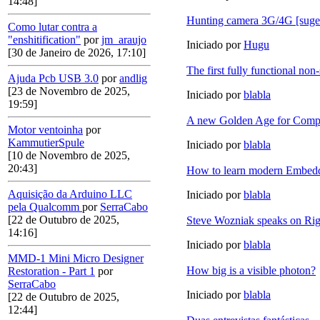
14:48]
Hunting camera 3G/4G [suge
Como lutar contra a
"enshitification"
por
jm_araujo
Iniciado por
Hugu
[30 de Janeiro de 2026, 17:10]
The first fully functional no
Ajuda Pcb USB 3.0
por
andlig
[23 de Novembro de 2025,
Iniciado por
blabla
19:59]
A new Golden Age for Comput
Motor ventoinha
por
KammutierSpule
Iniciado por
blabla
[10 de Novembro de 2025,
20:43]
How to learn modern Embed
Aquisição da Arduino LLC
Iniciado por
blabla
pela Qualcomm
por
SerraCabo
[22 de Outubro de 2025,
Steve Wozniak speaks on Rig
14:16]
Iniciado por
blabla
MMD-1 Mini Micro Designer
How big is a visible photon?
Restoration - Part 1
por
SerraCabo
Iniciado por
blabla
[22 de Outubro de 2025,
12:44]