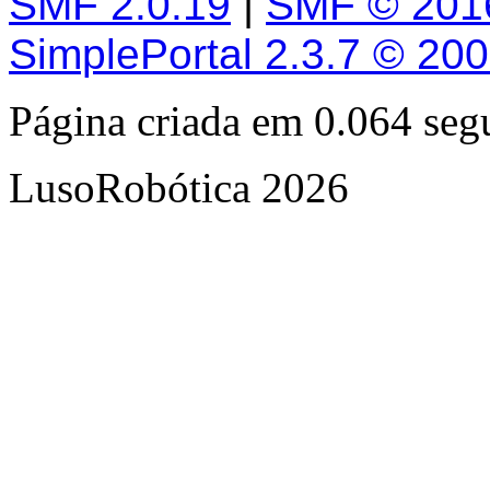
SMF 2.0.19
|
SMF © 201
SimplePortal 2.3.7 © 20
Página criada em 0.064 se
LusoRobótica 2026