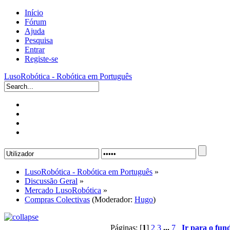
Início
Fórum
Ajuda
Pesquisa
Entrar
Registe-se
LusoRobótica - Robótica em Português
LusoRobótica - Robótica em Português
»
Discussão Geral
»
Mercado LusoRobótica
»
Compras Colectivas
(Moderador:
Hugo
)
Páginas: [
1
]
2
3
...
7
Ir para o fun