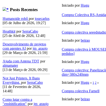
Iniciado por
Hugu
Posts Recentes
Compra Colectiva RS-Amida
Humanoide robô
por
josecarlos
Iniciado por
Hugu
[05 de Julho de 2026, 19:27]
Heathkit
por
SerraCabo
Compra colectiva seeedstudi
[25 de Abril de 2026, 12:48]
Iniciado por
beirao
Desenvolvimento de projetos
com agentes AI
por
jm_araujo
Compra colectiva à MOUSE
[29 de Março de 2026, 21:59]
pedidos]
Ajuda com Antena TDT
por
Iniciado por
Hugu
almamater
[13 de Março de 2026, 09:29]
Compra colectiva: Panelizaç
dim=380x240mm
Not Just Printers. It Bans
Iniciado por
Hugu
Everything.
por
SerraCabo
«
1
2
»
[11 de Fevereiro de 2026,
Compra colectiva Farnell
14:48]
Iniciado por
beirao
Como lutar contra a
"enshitification"
por
jm_araujo