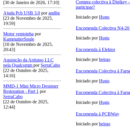
Compra colectiva à Digikey -
[30 de Janeiro de 2026, 17:10]
participar?
Ajuda Pcb USB 3.0
por
andlig
Iniciado por
Hugu
[23 de Novembro de 2025,
19:59]
Encomenda Colectiva N4-20
Motor ventoinha
por
Iniciado por
Hugu
KammutierSpule
[10 de Novembro de 2025,
Encomenda à Elektor
20:43]
Iniciado por
beirao
Aquisição da Arduino LLC
pela Qualcomm
por
SerraCabo
[22 de Outubro de 2025,
Encomenda Colectiva à Farne
14:16]
Iniciado por
Hugu
MMD-1 Mini Micro Designer
Restoration - Part 1
por
Encomenda Colectiva à Farne
SerraCabo
[22 de Outubro de 2025,
Iniciado por
Hugu
12:44]
Encomenda à PCBWay
Iniciado por
beirao