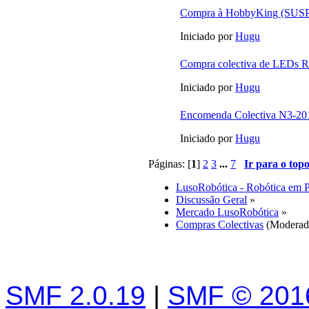
Compra à HobbyKing (SU
Iniciado por
Hugu
Compra colectiva de LEDs
Iniciado por
Hugu
Encomenda Colectiva N3-201
Iniciado por
Hugu
Páginas: [
1
]
2
3
...
7
Ir para o top
LusoRobótica - Robótica em 
Discussão Geral
»
Mercado LusoRobótica
»
Compras Colectivas
(Moderad
SMF 2.0.19
|
SMF © 201