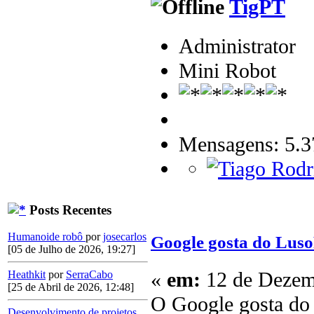
TigPT
Administrator
Mini Robot
Mensagens: 5.3
Posts Recentes
Humanoide robô
por
josecarlos
Google gosta do Lus
[05 de Julho de 2026, 19:27]
«
em:
12 de Dezemb
Heathkit
por
SerraCabo
[25 de Abril de 2026, 12:48]
O Google gosta do 
Desenvolvimento de projetos