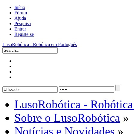
Início
Fórum
Ajuda
Pesquisa
Entrar
Registe-se
LusoRobótica - Robótica em Português
LusoRobótica - Robótica
Sobre o LusoRobótica
»
Notícias e Novidades
»