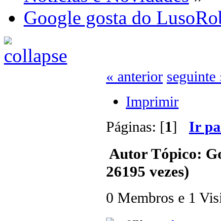
Google gosta do LusoRo
« anterior
seguinte 
Imprimir
Páginas: [
1
]
Ir p
Autor
Tópico: Go
26195 vezes)
0 Membros e 1 Visit