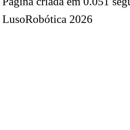
Página criada em 0.051 se
LusoRobótica 2026