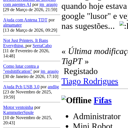
quando hoje estava 
com agentes AI
por
jm_araujo
[29 de Março de 2026, 21:59]
google "lusor" e ve
Ajuda com Antena TDT
por
nas sugestões...
almamater
[13 de Março de 2026, 09:29]
Not Just Printers. It Bans
Everything.
por
SerraCabo
«
Última modificaç
[11 de Fevereiro de 2026,
14:48]
TigPT
»
Como lutar contra a
Registado
"enshitification"
por
jm_araujo
[30 de Janeiro de 2026, 17:10]
Tiago Rodrigues
Ajuda Pcb USB 3.0
por
andlig
[23 de Novembro de 2025,
19:59]
Fifas
Motor ventoinha
por
KammutierSpule
Administrator
[10 de Novembro de 2025,
20:43]
Mini Robot