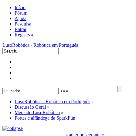
Início
Fórum
Ajuda
Pesquisa
Entrar
Registe-se
LusoRobótica - Robótica em Português
LusoRobótica - Robótica em Português
»
Discussão Geral
»
Mercado LusoRobótica
»
Portes e alfândega da SparkFun
« anterior
seguinte »