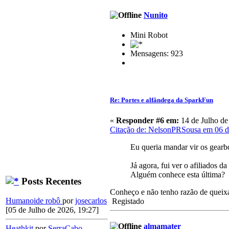
Nunito
Mini Robot
Mensagens: 923
Re: Portes e alfândega da SparkFun
«
Responder #6 em:
14 de Julho de
Citação de: NelsonPRSousa em 06 
Eu queria mandar vir os gearbo
Já agora, fui ver o afiliados 
Alguém conhece esta última?
Posts Recentes
Conheço e não tenho razão de queix
Humanoide robô
por
josecarlos
Registado
[05 de Julho de 2026, 19:27]
almamater
Heathkit
por
SerraCabo