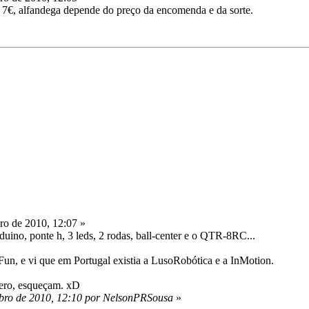
o 7€, alfandega depende do preço da encomenda e da sorte.
o de 2010, 12:07 »
duino, ponte h, 3 leds, 2 rodas, ball-center e o QTR-8RC...
rkFun, e vi que em Portugal existia a LusoRobótica e a InMotion.
ero, esqueçam. xD
bro de 2010, 12:10 por NelsonPRSousa
»