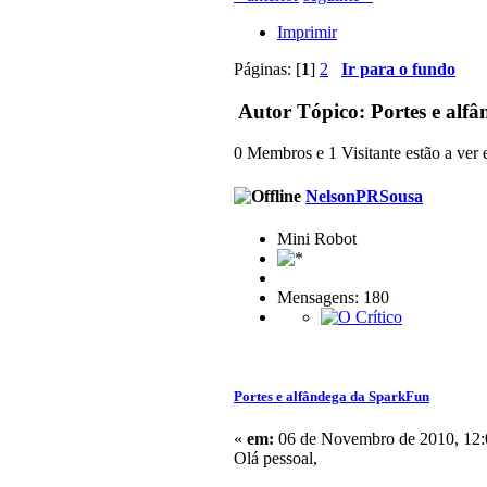
Imprimir
Páginas: [
1
]
2
Ir para o fundo
Autor
Tópico: Portes e alf
0 Membros e 1 Visitante estão a ver e
NelsonPRSousa
Mini Robot
Mensagens: 180
Portes e alfândega da SparkFun
«
em:
06 de Novembro de 2010, 12:
Olá pessoal,