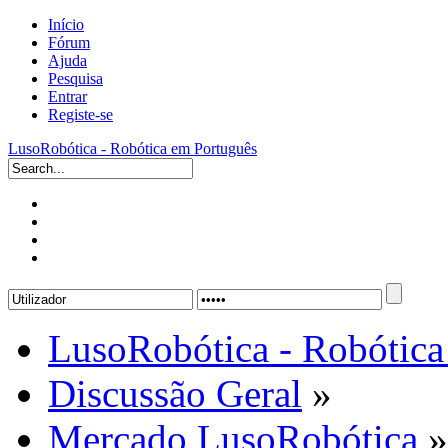
Início
Fórum
Ajuda
Pesquisa
Entrar
Registe-se
LusoRobótica - Robótica em Português
LusoRobótica - Robótica
Discussão Geral
»
Mercado LusoRobótica
»