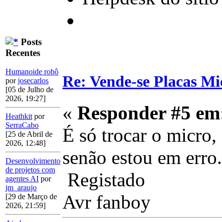
Posts
Recentes
Humanoide robô
Re: Vende-se Placas M
por
josecarlos
[05 de Julho de
2026, 19:27]
«
Responder #5 em
Heathkit
por
SerraCabo
É só trocar o micro
[25 de Abril de
2026, 12:48]
senão estou em erro.
Desenvolvimento
de projetos com
Registado
agentes AI
por
jm_araujo
Avr fanboy
[29 de Março de
2026, 21:59]