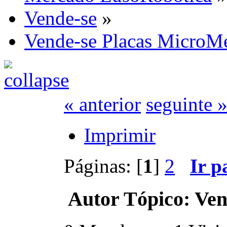
Vende-se
»
Vende-se Placas MicroM
« anterior
seguinte 
Imprimir
Páginas: [
1
]
2
Ir p
Autor
Tópico: Ven