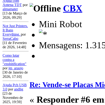
Ajuda com
Antena TDT
por
CBX
almamater
[13 de Março de
2026, 09:29]
Mini Robot
Not Just Printers.
It Bans
Everything.
por
SerraCabo
Mensagens: 1.31
[11 de Fevereiro
de 2026, 14:48]
Como lutar
contra a
"enshitification"
por
jm_araujo
[30 de Janeiro de
2026, 17:10]
Re: Vende-se Placas M
Ajuda Pcb USB
3.0
por
andlig
[23 de
«
Responder #6 em
Novembro de
2025, 19:59]