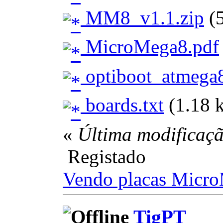
MM8_v1.1.zip
(5
MicroMega8.pdf
optiboot_atmega8
boards.txt
(1.18 k
«
Última modificaç
Registado
Vendo placas Micr
TigPT