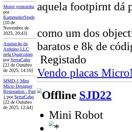
aquela footpirnt dá
Motor ventoinha
por
KammutierSpule
[10 de
Novembro de
como um dos objecti
2025, 20:43]
baratos e 8k de códi
Aquisição da
Arduino LLC
pela Qualcomm
Registado
por
SerraCabo
[22 de Outubro
Vendo placas Micr
de 2025, 14:16]
MMD-1 Mini
Micro Designer
SJD22
Restoration - Part
1
por
SerraCabo
[22 de Outubro
de 2025, 12:44]
Mini Robot