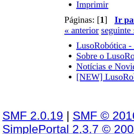
Imprimir
Páginas: [
1
]
Ir pa
« anterior
seguinte 
LusoRobótica -
Sobre o LusoRo
Notícias e Novi
[NEW] LusoRobo
SMF 2.0.19
|
SMF © 201
SimplePortal 2.3.7 © 20