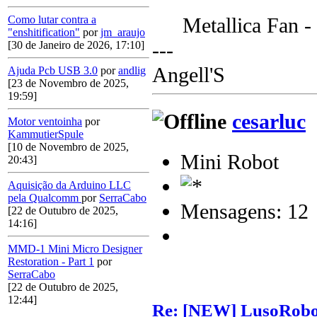
Metallica Fan 
Como lutar contra a
"enshitification"
por
jm_araujo
---
[30 de Janeiro de 2026, 17:10]
Angell'S
Ajuda Pcb USB 3.0
por
andlig
[23 de Novembro de 2025,
19:59]
cesarluc
Motor ventoinha
por
KammutierSpule
[10 de Novembro de 2025,
Mini Robot
20:43]
Aquisição da Arduino LLC
pela Qualcomm
por
SerraCabo
Mensagens: 12
[22 de Outubro de 2025,
14:16]
MMD-1 Mini Micro Designer
Restoration - Part 1
por
SerraCabo
[22 de Outubro de 2025,
12:44]
Re: [NEW] LusoRobot