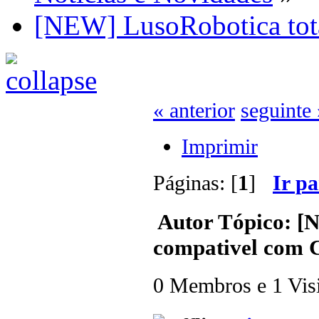
[NEW] LusoRobotica tot
« anterior
seguinte 
Imprimir
Páginas: [
1
]
Ir p
Autor
Tópico: [
compativel com 
0 Membros e 1 Visit