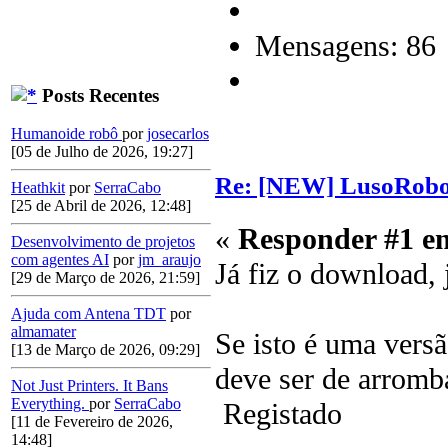
Mensagens: 86
Posts Recentes
Humanoide robô
por
josecarlos
[05 de Julho de 2026, 19:27]
Re: [NEW] LusoRobot
Heathkit
por
SerraCabo
[25 de Abril de 2026, 12:48]
«
Responder #1 e
Desenvolvimento de projetos
com agentes AI
por
jm_araujo
Já fiz o download, 
[29 de Março de 2026, 21:59]
Ajuda com Antena TDT
por
almamater
Se isto é uma versã
[13 de Março de 2026, 09:29]
deve ser de arrom
Not Just Printers. It Bans
Everything.
por
SerraCabo
Registado
[11 de Fevereiro de 2026,
14:48]