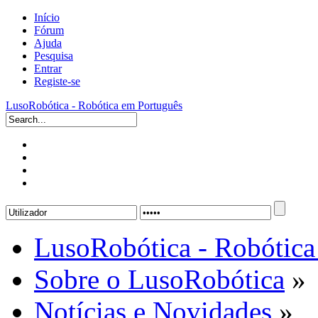
Início
Fórum
Ajuda
Pesquisa
Entrar
Registe-se
LusoRobótica - Robótica em Português
LusoRobótica - Robótica
Sobre o LusoRobótica
»
Notícias e Novidades
»