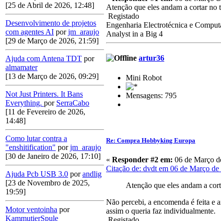
[25 de Abril de 2026, 12:48]
Atenção que eles andam a cortar no
Registado
Desenvolvimento de projetos
Engenharia Electrotécnica e Comput
com agentes AI
por
jm_araujo
Analyst in a Big 4
[29 de Março de 2026, 21:59]
artur36
Ajuda com Antena TDT
por
almamater
[13 de Março de 2026, 09:29]
Mini Robot
Not Just Printers. It Bans
Mensagens: 795
Everything.
por
SerraCabo
[11 de Fevereiro de 2026,
14:48]
Como lutar contra a
Re: Compra Hobbyking Europa
"enshitification"
por
jm_araujo
[30 de Janeiro de 2026, 17:10]
«
Responder #2 em:
06 de Março de
Citação de: dvdt em 06 de Março de
Ajuda Pcb USB 3.0
por
andlig
[23 de Novembro de 2025,
Atenção que eles andam a cor
19:59]
Não percebi, a encomenda é feita e 
Motor ventoinha
por
assim o queria faz individualmente.
KammutierSpule
Registado