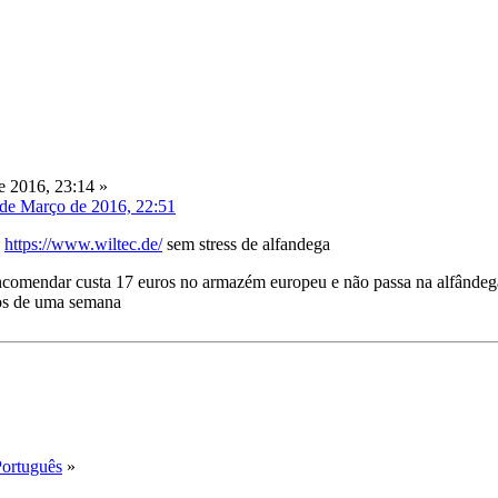
 2016, 23:14 »
 de Março de 2016, 22:51
,
https://www.wiltec.de/
sem stress de alfandega
ncomendar custa 17 euros no armazém europeu e não passa na alfândega
os de uma semana
Português
»