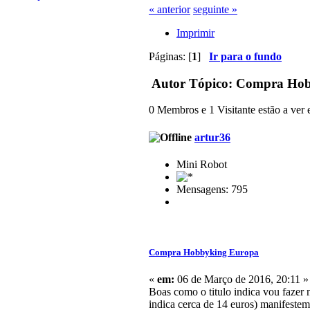
« anterior
seguinte »
Imprimir
Páginas: [
1
]
Ir para o fundo
Autor
Tópico: Compra Hobb
0 Membros e 1 Visitante estão a ver e
artur36
Mini Robot
Mensagens: 795
Compra Hobbyking Europa
«
em:
06 de Março de 2016, 20:11 »
Boas como o titulo indica vou faze
indica cerca de 14 euros) manifestem