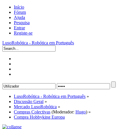
Início
Fórum
Ajuda
Pesquisa
Entrar
Registe-se
LusoRobótica - Robótica em Português
LusoRobótica - Robótica em Português
»
Discussão Geral
»
Mercado LusoRobótica
»
Compras Colectivas
(Moderador:
Hugo
) »
Compra Hobbyking Europa