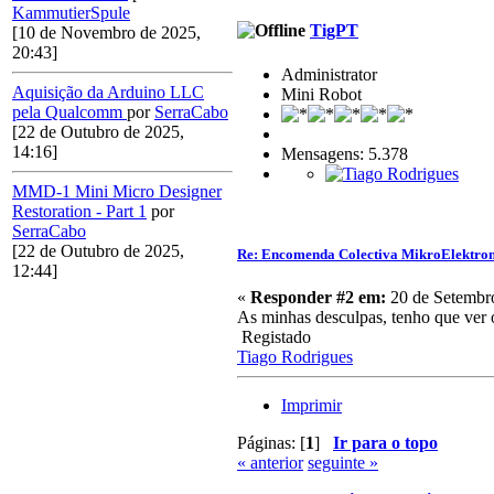
KammutierSpule
TigPT
[10 de Novembro de 2025,
20:43]
Administrator
Aquisição da Arduino LLC
Mini Robot
pela Qualcomm
por
SerraCabo
[22 de Outubro de 2025,
14:16]
Mensagens: 5.378
MMD-1 Mini Micro Designer
Restoration - Part 1
por
SerraCabo
[22 de Outubro de 2025,
Re: Encomenda Colectiva MikroElektro
12:44]
«
Responder #2 em:
20 de Setembro
As minhas desculpas, tenho que ver 
Registado
Tiago Rodrigues
Imprimir
Páginas: [
1
]
Ir para o topo
« anterior
seguinte »