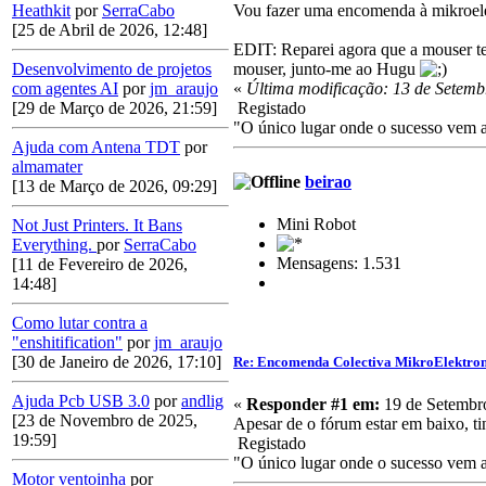
Vou fazer uma encomenda à mikroelekt
Heathkit
por
SerraCabo
[25 de Abril de 2026, 12:48]
EDIT: Reparei agora que a mouser te
mouser, junto-me ao Hugu
Desenvolvimento de projetos
«
Última modificação: 13 de Setemb
com agentes AI
por
jm_araujo
Registado
[29 de Março de 2026, 21:59]
"O único lugar onde o sucesso vem an
Ajuda com Antena TDT
por
almamater
beirao
[13 de Março de 2026, 09:29]
Mini Robot
Not Just Printers. It Bans
Everything.
por
SerraCabo
Mensagens: 1.531
[11 de Fevereiro de 2026,
14:48]
Como lutar contra a
"enshitification"
por
jm_araujo
[30 de Janeiro de 2026, 17:10]
Re: Encomenda Colectiva MikroElektro
Ajuda Pcb USB 3.0
por
andlig
«
Responder #1 em:
19 de Setembro
[23 de Novembro de 2025,
Apesar de o fórum estar em baixo, ti
19:59]
Registado
"O único lugar onde o sucesso vem an
Motor ventoinha
por