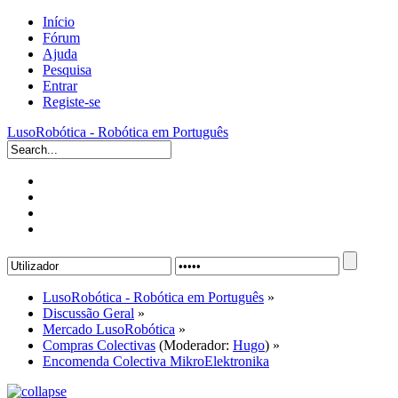
Início
Fórum
Ajuda
Pesquisa
Entrar
Registe-se
LusoRobótica - Robótica em Português
LusoRobótica - Robótica em Português
»
Discussão Geral
»
Mercado LusoRobótica
»
Compras Colectivas
(Moderador:
Hugo
) »
Encomenda Colectiva MikroElektronika