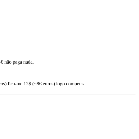
5€ não paga nada.
os) fica-me 12$ (~8€ euros) logo compensa.