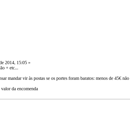
de 2014, 15:05 »
o + etc...
r mandar vir às postas se os portes foram baratos: menos de 45€ não
o valor da encomenda