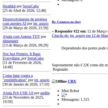
Heathkit
por
SerraCabo
[25 de Abril de 2026, 12:48]
Desenvolvimento de projetos
Re: Compras no ebay
com agentes AI
por
jm_araujo
[29 de Março de 2026, 21:59]
«
Responder #22 em:
12 de Março 
Citação de: jm_araujo em 12 de Mar
Ajuda com Antena TDT
por
almamater
[13 de Março de 2026, 09:29]
Dependendo dos portes pode co
Not Just Printers. It Bans
Everything.
por
SerraCabo
[11 de Fevereiro de 2026,
Supostamente não é 22€ como diz no
14:48]
Registado
Como lutar contra a
"enshitification"
por
jm_araujo
CBX
[30 de Janeiro de 2026, 17:10]
Mini Robot
Ajuda Pcb USB 3.0
por
andlig
[23 de Novembro de 2025,
Mensagens: 1.315
19:59]