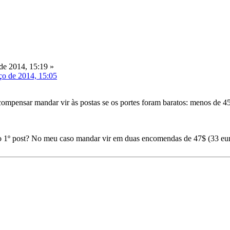
de 2014, 15:19 »
ço de 2014, 15:05
mpensar mandar vir às postas se os portes foram baratos: menos de 4
 1º post? No meu caso mandar vir em duas encomendas de 47$ (33 eur