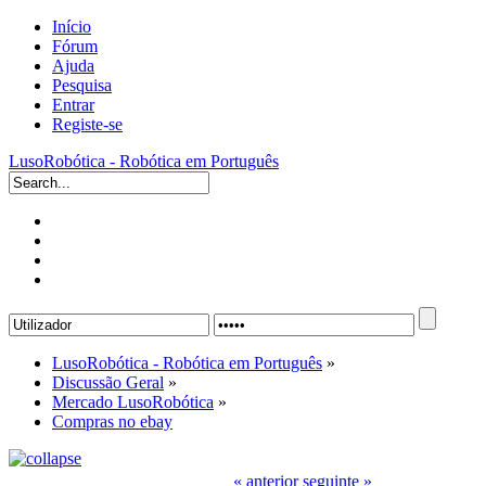
Início
Fórum
Ajuda
Pesquisa
Entrar
Registe-se
LusoRobótica - Robótica em Português
LusoRobótica - Robótica em Português
»
Discussão Geral
»
Mercado LusoRobótica
»
Compras no ebay
« anterior
seguinte »