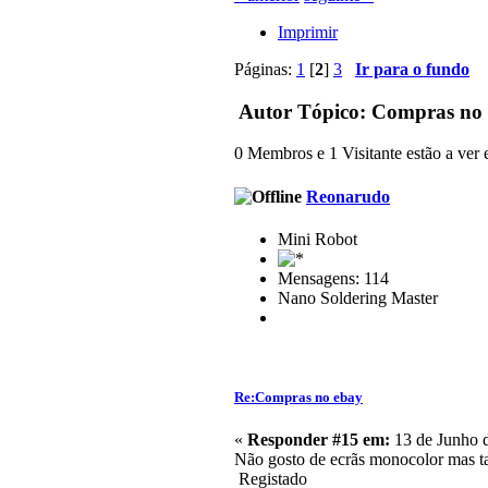
Imprimir
Páginas:
1
[
2
]
3
Ir para o fundo
Autor
Tópico: Compras no 
0 Membros e 1 Visitante estão a ver e
Reonarudo
Mini Robot
Mensagens: 114
Nano Soldering Master
Re:Compras no ebay
«
Responder #15 em:
13 de Junho d
Não gosto de ecrãs monocolor mas t
Registado