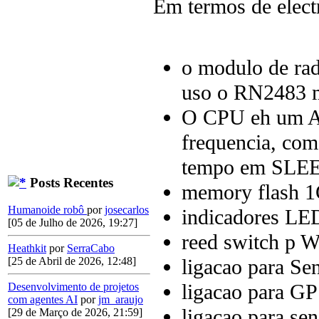
Em termos de elect
o modulo de ra
uso o RN2483 m
O CPU eh um A
frequencia, co
tempo em SLEE
Posts Recentes
memory flash 1
Humanoide robô
por
josecarlos
indicadores LE
[05 de Julho de 2026, 19:27]
reed switch p 
Heathkit
por
SerraCabo
ligacao para Se
[25 de Abril de 2026, 12:48]
ligacao para GP
Desenvolvimento de projetos
com agentes AI
por
jm_araujo
ligacao para se
[29 de Março de 2026, 21:59]