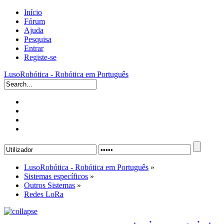
Início
Fórum
Ajuda
Pesquisa
Entrar
Registe-se
LusoRobótica - Robótica em Português
LusoRobótica - Robótica em Português
»
Sistemas específicos
»
Outros Sistemas
»
Redes LoRa