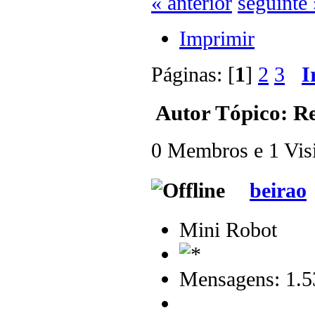
« anterior
seguinte 
Imprimir
Páginas: [
1
]
2
3
I
Autor
Tópico: Re
0 Membros e 1 Visit
beirao
Mini Robot
Mensagens: 1.5