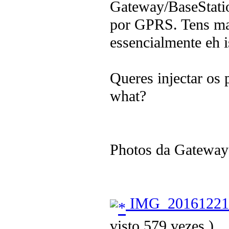
Gateway/BaseStati
por GPRS. Tens mai
essencialmente eh i
Queres injectar os 
what?
Photos da Gateway
IMG_20161221_
visto 579 vezes.)