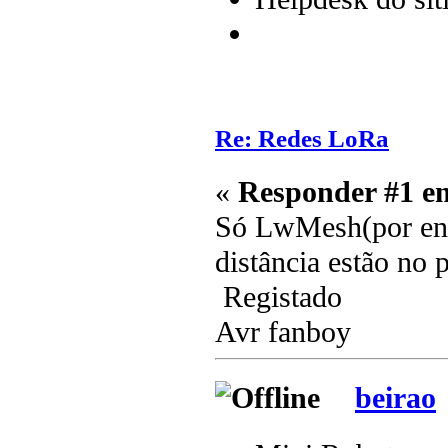
Re: Redes LoRa
«
Responder #1 e
Só LwMesh(por enq
distância estão no p
Registado
Avr fanboy
beirao