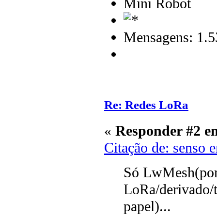
Mini Robot
Mensagens: 1.5
Re: Redes LoRa
«
Responder #2 e
Citação de: senso 
Só LwMesh(por
LoRa/derivado/t
papel)...