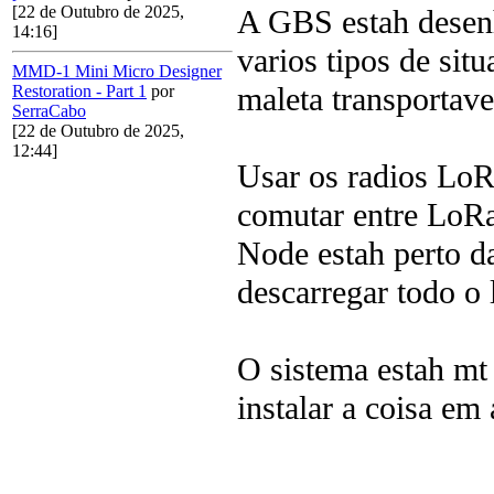
[22 de Outubro de 2025,
A GBS estah desen
14:16]
varios tipos de sit
MMD-1 Mini Micro Designer
maleta transportave
Restoration - Part 1
por
SerraCabo
[22 de Outubro de 2025,
12:44]
Usar os radios Lo
comutar entre LoRa
Node estah perto d
descarregar todo o 
O sistema estah mt v
instalar a coisa em 