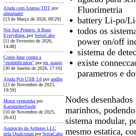
Fluorimetria
Ajuda com Antena TDT
por
almamater
battery Li-po/Li
[13 de Março de 2026, 09:29]
todos os sistem
Not Just Printers. It Bans
Everything.
por
SerraCabo
power on/off i
[11 de Fevereiro de 2026,
14:48]
sistema de dete
Como lutar contra a
existe connecc
"enshitification"
por
jm_araujo
[30 de Janeiro de 2026, 17:10]
parametros e d
Ajuda Pcb USB 3.0
por
andlig
[23 de Novembro de 2025,
19:59]
Nodes desenhados 
Motor ventoinha
por
KammutierSpule
marinhos, podendo 
[10 de Novembro de 2025,
20:43]
sistema modular, po
Aquisição da Arduino LLC
mesmo estatica, com
pela Qualcomm
por
SerraCabo