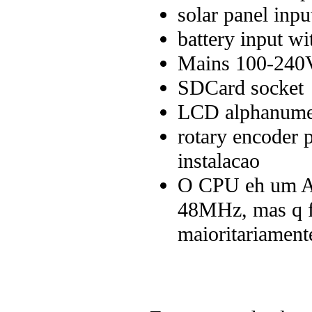
solar panel inpu
battery input w
Mains 100-240
SDCard socket
LCD alphanumer
rotary encoder 
instalacao
O CPU eh um A
48MHz, mas q f
maioritariamen