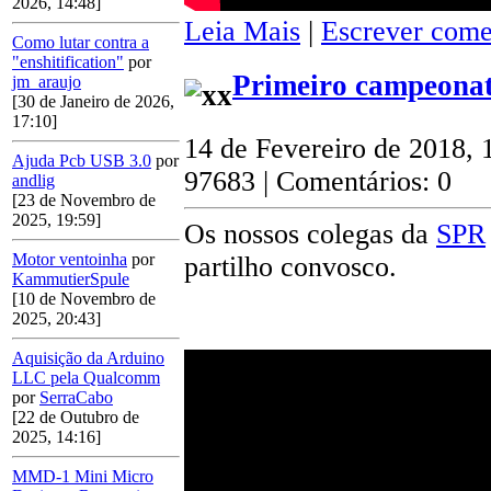
2026, 14:48]
Leia Mais
|
Escrever come
Como lutar contra a
"enshitification"
por
Primeiro campeonat
jm_araujo
[30 de Janeiro de 2026,
17:10]
14 de Fevereiro de 2018, 
Ajuda Pcb USB 3.0
por
97683 | Comentários: 0
andlig
[23 de Novembro de
2025, 19:59]
Os nossos colegas da
SPR
Motor ventoinha
por
partilho convosco.
KammutierSpule
[10 de Novembro de
2025, 20:43]
Aquisição da Arduino
LLC pela Qualcomm
por
SerraCabo
[22 de Outubro de
2025, 14:16]
MMD-1 Mini Micro