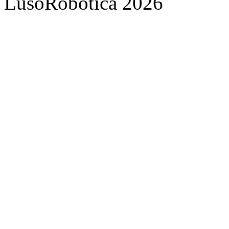
LusoRobótica 2026