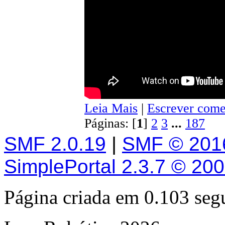
Leia Mais
|
Escrever come
Páginas: [
1
]
2
3
...
187
SMF 2.0.19
|
SMF © 201
SimplePortal 2.3.7 © 20
Página criada em 0.103 se