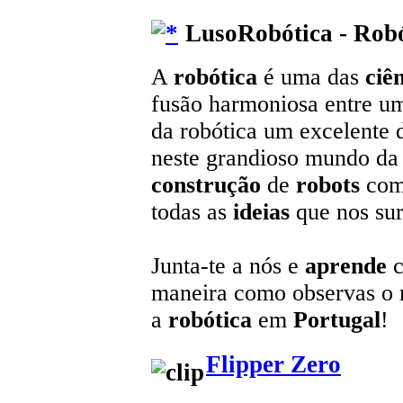
LusoRobótica - Robó
A
robótica
é uma das
ciê
fusão harmoniosa entre u
da robótica um excelente 
neste grandioso mundo da t
construção
de
robots
com
todas as
ideias
que nos sur
Junta-te a nós e
aprende
c
maneira como observas o
a
robótica
em
Portugal
!
Flipper Zero