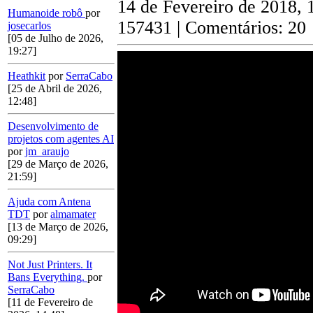
14 de Fevereiro de 2018, 
Humanoide robô
por
157431 | Comentários: 20
josecarlos
[05 de Julho de 2026,
19:27]
Heathkit
por
SerraCabo
[25 de Abril de 2026,
12:48]
Desenvolvimento de
projetos com agentes AI
por
jm_araujo
[29 de Março de 2026,
21:59]
Ajuda com Antena
TDT
por
almamater
[13 de Março de 2026,
09:29]
Not Just Printers. It
Bans Everything.
por
SerraCabo
[11 de Fevereiro de