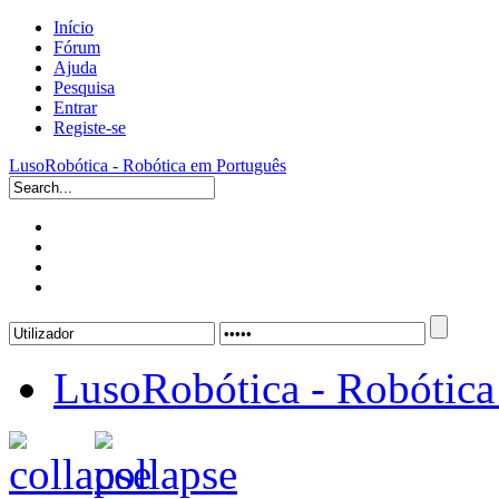
Início
Fórum
Ajuda
Pesquisa
Entrar
Registe-se
LusoRobótica - Robótica em Português
LusoRobótica - Robótica