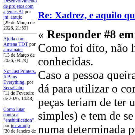
Desenvolvimento
de projetos com
agentes AI
por
Re: Xadrez, e aquilo q
jm_araujo
[29 de Março de
2026, 21:59]
«
Responder #8 em
Ajuda com
Como foi dito, não 
Antena TDT
por
almamater
[13 de Março de
conhecidas.
2026, 09:29]
Caso a pessoa queira
Not Just Printers.
It Bans
Everything.
por
dá para utilizar o c
SerraCabo
[11 de Fevereiro
peças teriam de ter 
de 2026, 14:48]
Como lutar
simples) e tem de se
contra a
"enshitification"
numa determinada p
por
jm_araujo
[30 de Janeiro de