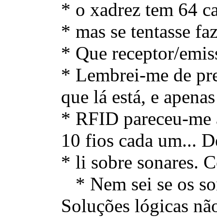
* o xadrez tem 64 c
* mas se tentasse fa
* Que receptor/emis
* Lembrei-me de pres
que lá está, e apen
* RFID pareceu-me a
10 fios cada um... De
* li sobre sonares. 
* Nem sei se os sona
Soluções lógicas nã