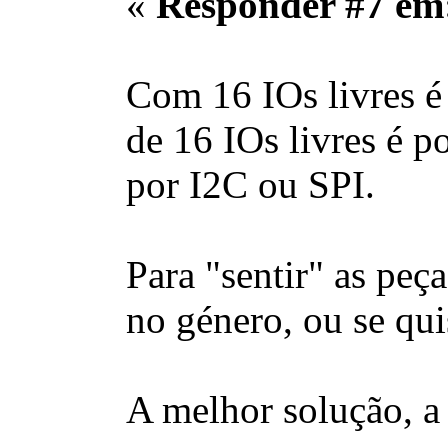
«
Responder #7 em
Com 16 IOs livres é 
de 16 IOs livres é 
por I2C ou SPI.
Para "sentir" as peç
no género, ou se qu
A melhor solução, a