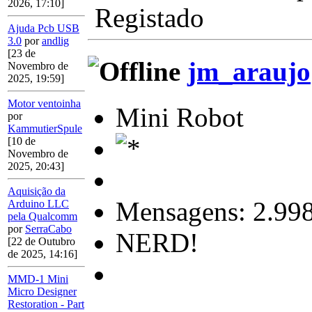
2026, 17:10]
Registado
Ajuda Pcb USB
3.0
por
andlig
[23 de
jm_araujo
Novembro de
2025, 19:59]
Motor ventoinha
Mini Robot
por
KammutierSpule
[10 de
Novembro de
2025, 20:43]
Aquisição da
Mensagens: 2.99
Arduino LLC
pela Qualcomm
por
SerraCabo
NERD!
[22 de Outubro
de 2025, 14:16]
MMD-1 Mini
Micro Designer
Restoration - Part