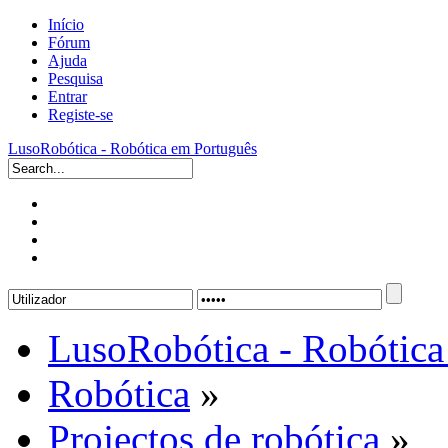
Início
Fórum
Ajuda
Pesquisa
Entrar
Registe-se
LusoRobótica - Robótica em Português
LusoRobótica - Robótica
Robótica
»
Projectos de robótica
»